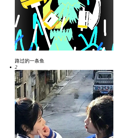
路过的一条鱼
2