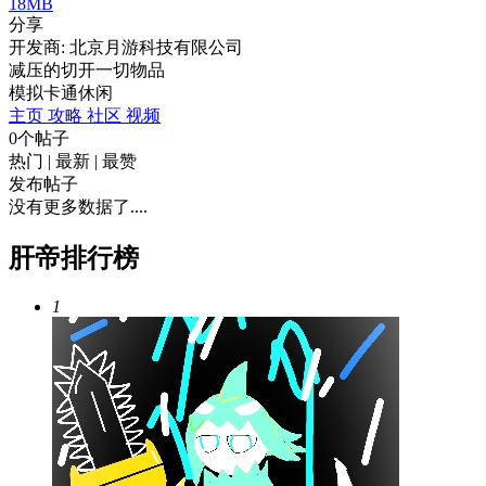
18MB
分享
开发商: 北京月游科技有限公司
减压的切开一切物品
模拟
卡通
休闲
主页
攻略
社区
视频
0个帖子
热门
|
最新
|
最赞
发布帖子
没有更多数据了....
肝帝排行榜
1