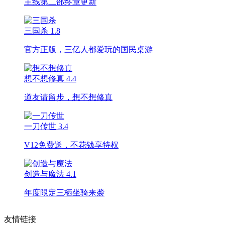
主线第二部终章更新
三国杀
1.8
官方正版，三亿人都爱玩的国民桌游
想不想修真
4.4
道友请留步，想不想修真
一刀传世
3.4
V12免费送，不花钱享特权
创造与魔法
4.1
年度限定三栖坐骑来袭
友情链接