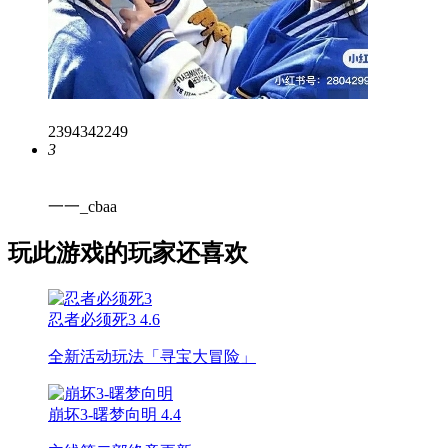
2394342249
3
一一_cbaa
玩此游戏的玩家还喜欢
忍者必须死3
4.6
全新活动玩法「寻宝大冒险」
崩坏3-曙梦向明
4.4