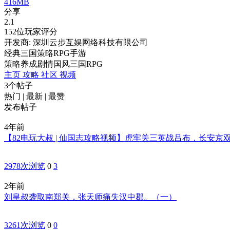
416MB
分享
2.1
152位玩家评分
开发商: 深圳云步互娱网络科技有限公司
经典三国策略RPG手游
策略
养成
剧情
国风
三国
RPG
主页
攻略
社区
视频
3个帖子
热门
|
最新
|
最赞
发布帖子
4年前
【82电玩大叔 | 仙国志攻略视频】虎牢关三英战吕布，长安京
2978次浏览
0
3
2年前
刘皇叔袭取南郑关，张天师痛失汉中郡。（一）
3261次浏览
0
0