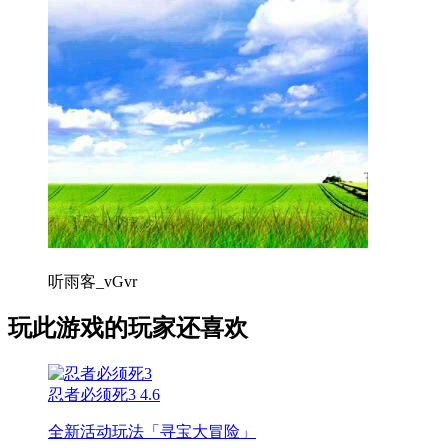
听雨客_vGvr
玩此游戏的玩家还喜欢
忍者必须死3
4.6
全新活动玩法「寻宝大冒险」