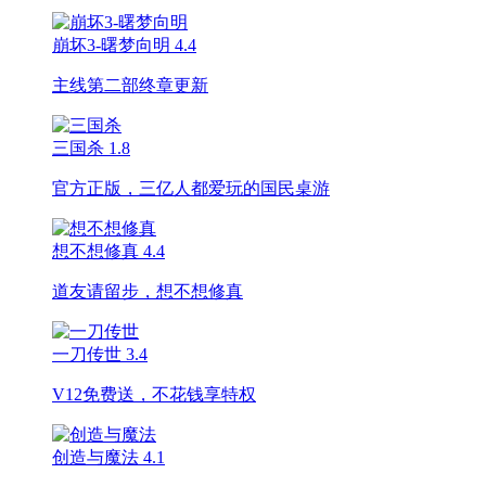
崩坏3-曙梦向明
4.4
主线第二部终章更新
三国杀
1.8
官方正版，三亿人都爱玩的国民桌游
想不想修真
4.4
道友请留步，想不想修真
一刀传世
3.4
V12免费送，不花钱享特权
创造与魔法
4.1