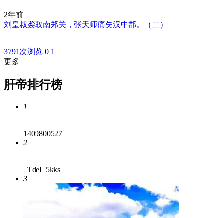
2年前
刘皇叔袭取南郑关，张天师痛失汉中郡。（二）
3791次浏览
0
1
更多
肝帝排行榜
1
1409800527
2
_TdeI_5kks
3