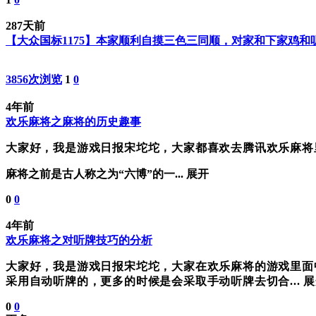
287天前
【大众国标1175】本家顺利自摸三色三同顺，对家和下家鸡和
3856次浏览
1
0
4年前
欢乐麻将之麻将的历史趣事
大家好，我是游戏日报宋坨坨，大家都喜欢去腾讯欢乐麻将
麻将之前是古人称之为“六博”的一...
展开
0
0
4年前
欢乐麻将之对听牌技巧的分析
大家好，我是游戏日报宋坨坨，大家在欢乐麻将的游戏里面
采用自动听牌的，更多的时候是会采取手动听牌去切合...
展
0
0