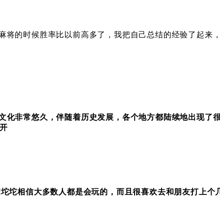
麻将的时候胜率比以前高多了，我把自己总结的经验了起来，
文化非常悠久，伴随着历史发展，各个地方都陆续地出现了
开
宋坨坨相信大多数人都是会玩的，而且很喜欢去和朋友打上个