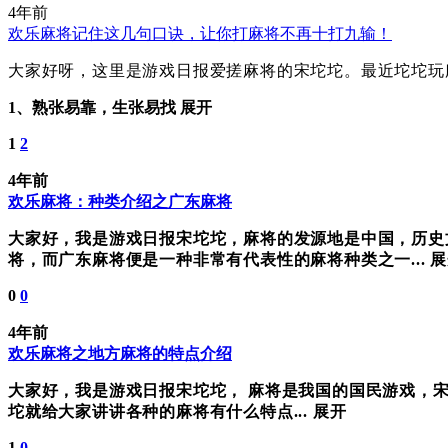
4年前
欢乐麻将记住这几句口诀，让你打麻将不再十打九输！
大家好呀，这里是游戏日报爱搓麻将的宋坨坨。最近坨坨玩
1、熟张易靠，生张易找 展开
1
2
4年前
欢乐麻将：种类介绍之广东麻将
大家好，我是游戏日报宋坨坨，麻将的发源地是中国，历史
将，而广东麻将便是一种非常有代表性的麻将种类之一...
展
0
0
4年前
欢乐麻将之地方麻将的特点介绍
大家好，我是游戏日报宋坨坨， 麻将是我国的国民游戏，
坨就给大家讲讲各种的麻将有什么特点...
展开
1
0