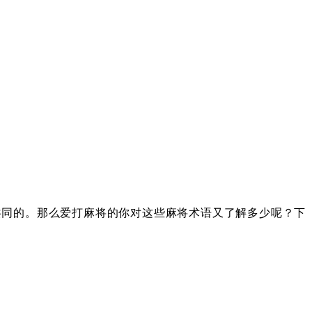
共同的。那么爱打麻将的你对这些麻将术语又了解多少呢？下