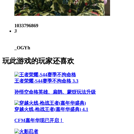
1033796869
3
_OGYh
玩此游戏的玩家还喜欢
王者荣耀-S44赛季不拘命格
3.3
孙悟空命格英雄、扁鹊、蒙犽玩法升级
穿越火线-枪战王者(嘉年华盛典)
4.1
CFM嘉年华现已开启！