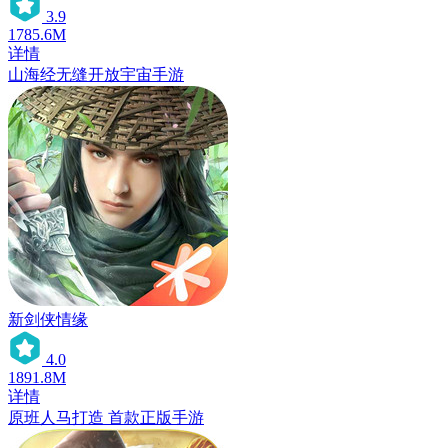
3.9
1785.6
M
详情
山海经无缝开放宇宙手游
新剑侠情缘
4.0
1891.8
M
详情
原班人马打造 首款正版手游