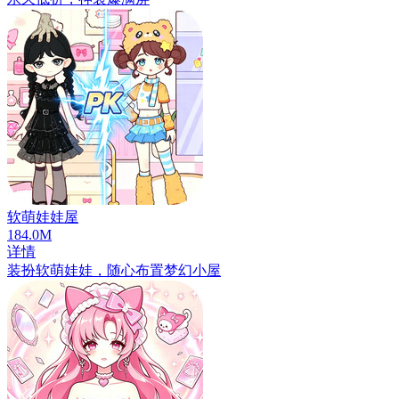
软萌娃娃屋
184.0
M
详情
装扮软萌娃娃，随心布置梦幻小屋