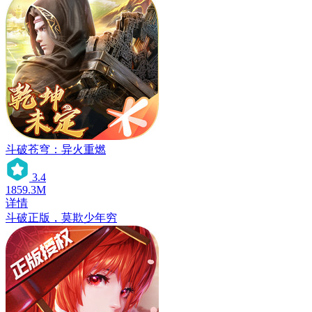
斗破苍穹：异火重燃
3.4
1859.3
M
详情
斗破正版，莫欺少年穷