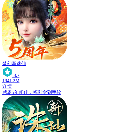
梦幻新诛仙
3.7
1941.2
M
详情
感恩5年相伴，福利拿到手软