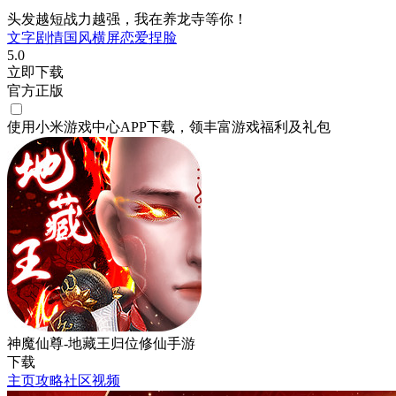
头发越短战力越强，我在养龙寺等你！
文字剧情
国风
横屏
恋爱
捏脸
5.0
立即下载
官方正版
使用小米游戏中心APP
下载
，领丰富游戏
福利
及
礼包
神魔仙尊-地藏王归位修仙手游
下载
主页
攻略
社区
视频