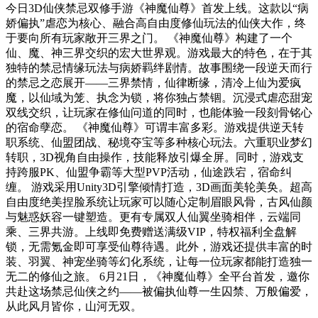
今日3D仙侠禁忌双修手游《神魔仙尊》首发上线。这款以“病
娇偏执”虐恋为核心、融合高自由度修仙玩法的仙侠大作，终
于要向所有玩家敞开三界之门。 《神魔仙尊》构建了一个
仙、魔、神三界交织的宏大世界观。游戏最大的特色，在于其
独特的禁忌情缘玩法与病娇羁绊剧情。故事围绕一段逆天而行
的禁忌之恋展开——三界禁情，仙律断缘，清冷上仙为爱疯
魔，以仙域为笼、执念为锁，将你独占禁锢。沉浸式虐恋甜宠
双线交织，让玩家在修仙问道的同时，也能体验一段刻骨铭心
的宿命孽恋。 《神魔仙尊》可谓丰富多彩。游戏提供逆天转
职系统、仙盟团战、秘境夺宝等多种核心玩法。六重职业梦幻
转职，3D视角自由操作，技能释放引爆全屏。同时，游戏支
持跨服PK、仙盟争霸等大型PVP活动，仙途跌宕，宿命纠
缠。 游戏采用Unity3D引擎倾情打造，3D画面美轮美奂。超高
自由度绝美捏脸系统让玩家可以随心定制眉眼风骨，古风仙颜
与魅惑妖容一键塑造。更有专属双人仙翼坐骑相伴，云端同
乘、三界共游。上线即免费赠送满级VIP，特权福利全盘解
锁，无需氪金即可享受仙尊待遇。此外，游戏还提供丰富的时
装、羽翼、神宠坐骑等幻化系统，让每一位玩家都能打造独一
无二的修仙之旅。 6月21日，《神魔仙尊》全平台首发，邀你
共赴这场禁忌仙侠之约——被偏执仙尊一生囚禁、万般偏爱，
从此风月皆你，山河无双。