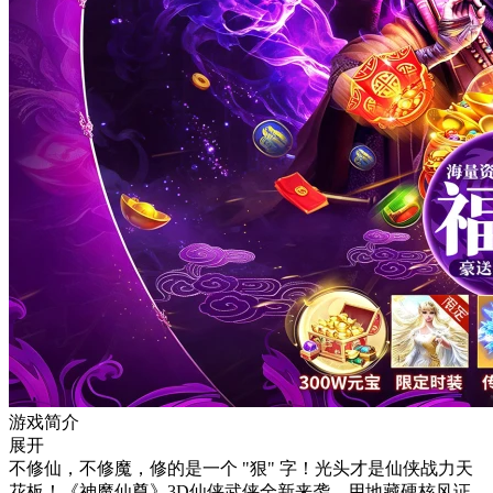
游戏简介
展开
不修仙，不修魔，修的是一个 "狠" 字！光头才是仙侠战力天
花板！《神魔仙尊》3D仙侠武侠全新来袭，用地藏硬核风证