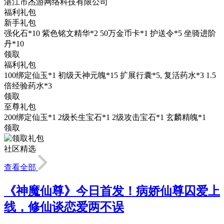
湛江市杰游网络科技有限公司
福利礼包
新手礼包
强化石*10 紫色铭文精华*2 50万金币卡*1 护送令*5 坐骑进阶
丹*10
领取
福利礼包
100绑定仙玉*1 初级天神元魄*15 扩展行囊*5, 复活药水*3 1.5
倍经验药水*3
领取
至尊礼包
200绑定仙玉*1 2级长生宝石*1 2级攻击宝石*1 玄麟精魄*1
领取
社区精选
查看全部
《神魔仙尊》今日首发！病娇仙尊囚爱上
线，修仙谈恋爱两不误