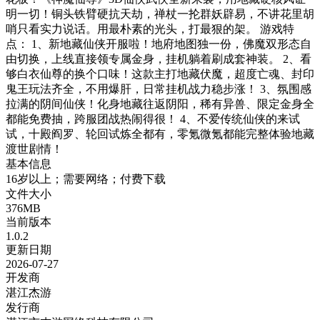
明一切！铜头铁臂硬抗天劫，禅杖一抡群妖辟易，不讲花里胡
哨只看实力说话。用最朴素的光头，打最狠的架。 游戏特
点： 1、新地藏仙侠开服啦！地府地图独一份，佛魔双形态自
由切换，上线直接领专属金身，挂机躺着刷成套神装。 2、看
够白衣仙尊的换个口味！这款主打地藏伏魔，超度亡魂、封印
鬼王玩法齐全，不用爆肝，日常挂机战力稳步涨！ 3、氛围感
拉满的阴间仙侠！化身地藏往返阴阳，稀有异兽、限定金身全
都能免费抽，跨服团战热闹得很！ 4、不爱传统仙侠的来试
试，十殿阎罗、轮回试炼全都有，零氪微氪都能完整体验地藏
渡世剧情！
基本信息
16岁以上；需要网络；付费下载
文件大小
376MB
当前版本
1.0.2
更新日期
2026-07-27
开发商
湛江杰游
发行商