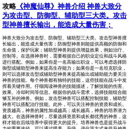
攻略
《神魔仙尊》神兽介绍 神兽大致分
为攻击型、防御型、辅助型三大类。攻击
型神兽擅长输出，能造成大量伤害；
神兽大致分为攻击型、防御型、辅助型三大类。攻击型神兽擅
长输出，能造成大量伤害；防御型神兽则能提供高额的防御和
生命值，保护玩家；辅助型神兽则提供增益效果，例如治疗、
控制等。在选择神兽时，需要根据自己的职业定位和战斗风格
进行搭配。例如，如果你是一名高输出职业，可以考虑选择防
御型或辅助型神兽来提高生存能力；如果你是一名坦克职业，
则可以选择攻击型或辅助型神兽来提高输出或辅助能力要关注
神兽的技能。每个神兽都有独特的技能，这些技能在战斗中发
挥着关键作用。仔细阅读神兽的技能描述，了解技能的伤害、
效果、冷却时间等信息。根据你的战斗需求，选择技能组合能
够互补的神兽。例如，攻击型神兽可以搭配控制技能，辅助型
神兽可以搭配治疗技能。此外，可以关注神兽的资质和成长。
资质越高，神兽的属性加成越高；成长越高，神兽的培养潜力
越大。在选择神兽时，尽量选择资质和成长都优秀的神兽，这
样才能在后续培养中获得更大的提升。培养神兽也是提升战斗
力的重要途径。可以通过喂养、升级、进化等方式来提升神兽