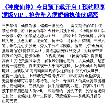
《神魔仙尊》今日预下载开启！预约即享
满级VIP，抢先坠入病娇偏执仙侠虐恋
三界禁情，仙律断缘，偏偏一眼沉沦——备受期待的3D仙侠
禁忌双修手游《神魔仙尊》今日开启预下载。《神魔仙尊》以
一段惊世骇俗的禁忌之恋为主线——清冷上仙为爱疯魔，以仙
域为笼、执念为锁，逆天道、抗天命，将你独占禁锢。三界六
道，唯你是心尖独宠，旁人半分不得觊觎。游戏主打“全员疯
批病娇”的独特叙事风格，将虐恋甜宠双线交织，为玩家带来
沉浸式的禁忌情缘体验。 在视觉层面，《神魔仙尊》提供超
高自由度绝美捏脸系统，眉眼风骨随心定制，古风仙颜、魅惑
妖容一键塑造，真正实现千人千面不撞脸。从缥缈仙山到幽暗
魔域，游戏以3D高清画面呈现恢弘辽阔的仙侠玄幻大世界。
值得一提的是，上线即免费送满级VIP，特权福利全盘解锁，
无需氪金即可尽享仙尊待遇。此外，专属双人仙翼坐骑浪漫相
伴，云端同乘、三界共游，执手踏遍四海八荒。 距离6月17日
预下载开启已进入倒计时，即刻预约，抢先下载，沦陷这场禁
忌仙侠，被偏执仙尊一生囚禁、万般偏爱——从此风月皆你，
山河无双。