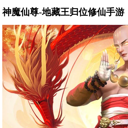
神魔仙尊-地藏王归位修仙手游