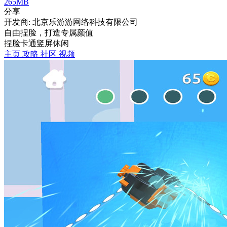
265MB
分享
开发商: 北京乐游游网络科技有限公司
自由捏脸，打造专属颜值
捏脸
卡通
竖屏
休闲
主页
攻略
社区
视频