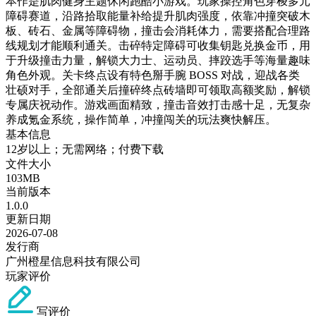
本作是肌肉健身主题休闲跑酷小游戏。玩家操控角色穿梭多元
障碍赛道，沿路拾取能量补给提升肌肉强度，依靠冲撞突破木
板、砖石、金属等障碍物，撞击会消耗体力，需要搭配合理路
线规划才能顺利通关。击碎特定障碍可收集钥匙兑换金币，用
于升级撞击力量，解锁大力士、运动员、摔跤选手等海量趣味
角色外观。关卡终点设有特色掰手腕 BOSS 对战，迎战各类
壮硕对手，全部通关后撞碎终点砖墙即可领取高额奖励，解锁
专属庆祝动作。游戏画面精致，撞击音效打击感十足，无复杂
养成氪金系统，操作简单，冲撞闯关的玩法爽快解压。
基本信息
12岁以上；无需网络；付费下载
文件大小
103MB
当前版本
1.0.0
更新日期
2026-07-08
发行商
广州橙星信息科技有限公司
玩家评价
写评价