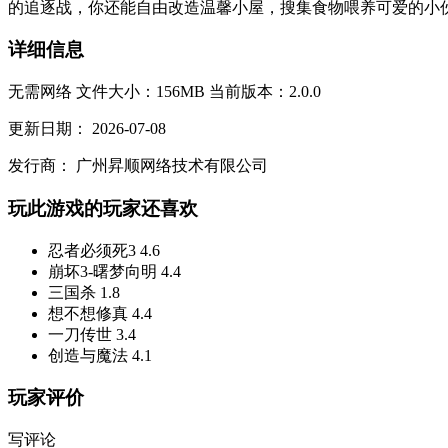
的追逐战，你还能自由改造温馨小屋，搜集食物喂养可爱的小伙
详细信息
无需网络
文件大小：156MB
当前版本：2.0.0
更新日期：
2026-07-08
发行商：
广州昇顺网络技术有限公司
玩此游戏的玩家还喜欢
忍者必须死3
4.6
崩坏3-曙梦向明
4.4
三国杀
1.8
想不想修真
4.4
一刀传世
3.4
创造与魔法
4.1
玩家评价
写评论