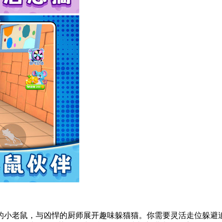
的小老鼠，与凶悍的厨师展开趣味躲猫猫。你需要灵活走位躲避