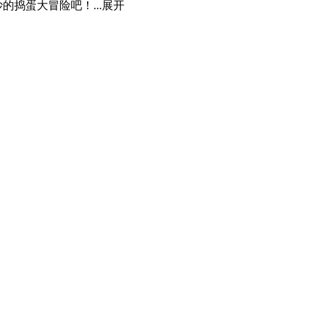
捣蛋大冒险吧！...
展开