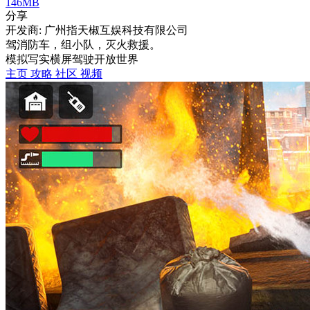
146MB
分享
开发商: 广州指天椒互娱科技有限公司
驾消防车，组小队，灭火救援。
模拟
写实
横屏
驾驶
开放世界
主页
攻略
社区
视频