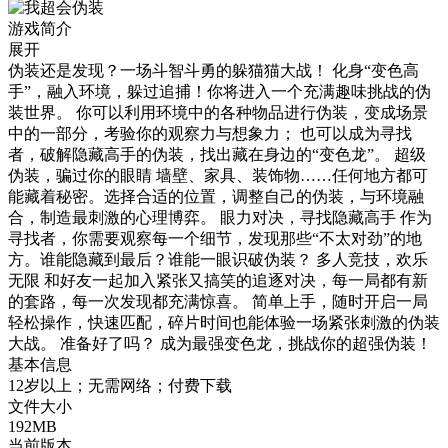
游戏简介
展开
伪装还是发现？一场斗智斗勇的躲猫猫大战！ 化身“变色高
手”，融入环境，躲过追捕！你将进入一个充满趣味挑战的伪
装世界。 你可以利用环境中的各种物品进行伪装，变成场景
中的一部分，考验你的观察力与想象力； 也可以成为寻找
者，破解隐藏高手的伪装，找出藏在身边的“变色龙”。 超级
伪装，骗过你的眼睛 墙壁、家具、装饰物……任何地方都可
能藏着秘密。选择合适的位置，调整自己的伪装，与环境融
合，制造最刺激的心理博弈。 眼力对决，寻找隐藏高手 作为
寻找者，你需要观察每一个细节，发现那些“不太对劲”的地
方。谁能隐藏到最后？谁能一眼识破伪装？ 多人竞技，欢乐
无限 和好友一起加入紧张又搞笑的追逐对决，每一局都有新
的套路，每一次发现都充满惊喜。 简单上手，随时开启一局
轻松操作，快速匹配，碎片时间也能体验一场紧张刺激的伪装
大战。 准备好了吗？ 成为最强变色龙，挑战你的超强伪装！
基本信息
12岁以上；无需网络；付费下载
文件大小
192MB
当前版本