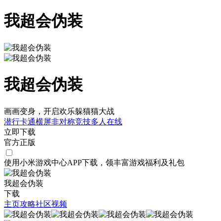
我超会伪装
我超会伪装
画画变身，开启欢乐躲猫猫大战
潜行
卡通
横屏
非对称竞技
多人在线
立即下载
官方正版
使用小米游戏中心APP
下载
，领丰富游戏
福利
及
礼包
我超会伪装
下载
主页
攻略
社区
视频