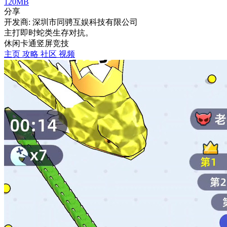
120MB
分享
开发商: 深圳市同骋互娱科技有限公司
主打即时蛇类生存对抗。
休闲
卡通
竖屏
竞技
主页
攻略
社区
视频