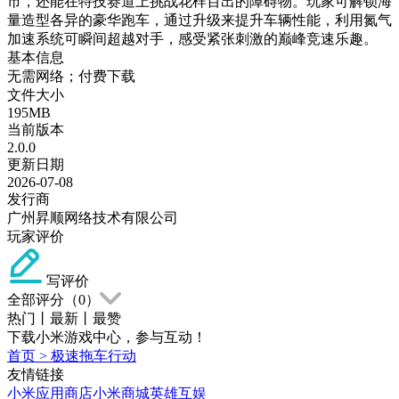
市，还能在特技赛道上挑战花样百出的障碍物。玩家可解锁海
量造型各异的豪华跑车，通过升级来提升车辆性能，利用氮气
加速系统可瞬间超越对手，感受紧张刺激的巅峰竞速乐趣。
基本信息
无需网络；付费下载
文件大小
195MB
当前版本
2.0.0
更新日期
2026-07-08
发行商
广州昇顺网络技术有限公司
玩家评价
写评价
全部评分（
0
）
热门
丨
最新
丨
最赞
下载小米游戏中心，参与互动！
首页
>
极速拖车行动
友情链接
小米应用商店
小米商城
英雄互娱