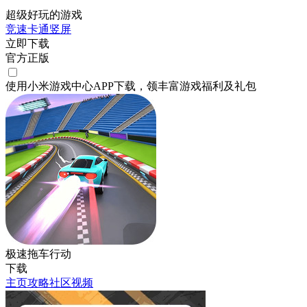
超级好玩的游戏
竞速
卡通
竖屏
立即下载
官方正版
使用小米游戏中心APP
下载
，领丰富游戏
福利
及
礼包
极速拖车行动
下载
主页
攻略
社区
视频