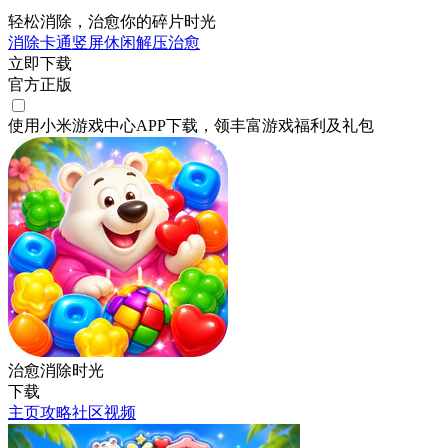
轻松消除，治愈你的碎片时光
消除
卡通
竖屏
休闲
解压
治愈
立即下载
官方正版
使用小米游戏中心APP
下载
，领丰富游戏
福利
及
礼包
治愈消除时光
下载
主页
攻略
社区
视频