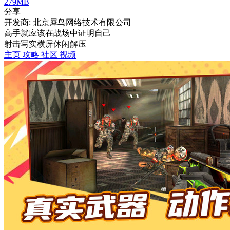
279MB
分享
开发商: 北京犀鸟网络技术有限公司
高手就应该在战场中证明自己
射击
写实
横屏
休闲
解压
主页
攻略
社区
视频