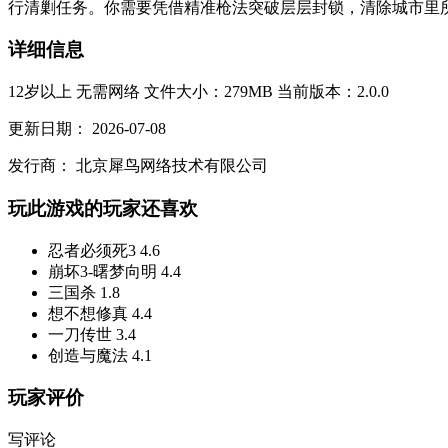
行清剿任务。你需要凭借精准枪法突破层层封锁，清除城市里所
详细信息
12岁以上
无需网络
文件大小：279MB
当前版本：2.0.0
更新日期：
2026-07-08
发行商：
北京犀鸟网络技术有限公司
玩此游戏的玩家还喜欢
忍者必须死3
4.6
崩坏3-曙梦向明
4.4
三国杀
1.8
想不想修真
4.4
一刀传世
3.4
创造与魔法
4.1
玩家评价
写评论