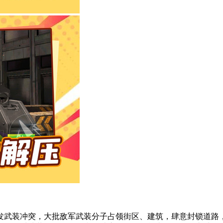
发武装冲突，大批敌军武装分子占领街区、建筑，肆意封锁道路