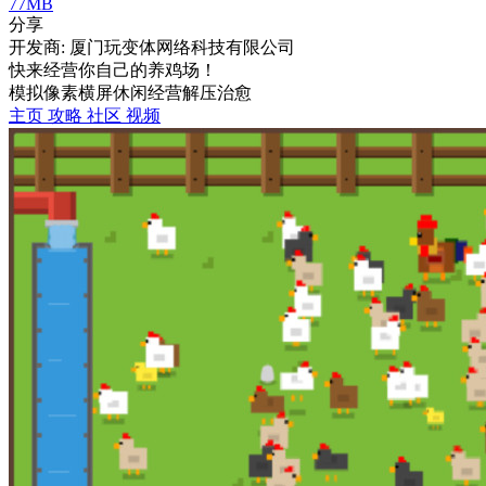
77MB
分享
开发商: 厦门玩变体网络科技有限公司
快来经营你自己的养鸡场！
模拟
像素
横屏
休闲
经营
解压
治愈
主页
攻略
社区
视频