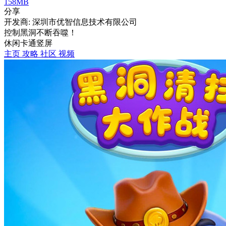
158MB
分享
开发商: 深圳市优智信息技术有限公司
控制黑洞不断吞噬！
休闲
卡通
竖屏
主页
攻略
社区
视频