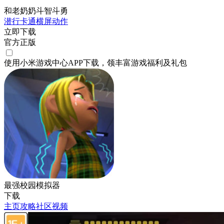
和老奶奶斗智斗勇
潜行
卡通
横屏
动作
立即下载
官方正版
使用小米游戏中心APP
下载
，领丰富游戏
福利
及
礼包
最强校园模拟器
下载
主页
攻略
社区
视频