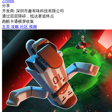
219MB
分享
开发商: 深圳市趣有味科技有限公司
通过层层障碍，抵达赛道终点
跑酷
卡通
横屏
收集
主页
攻略
社区
视频