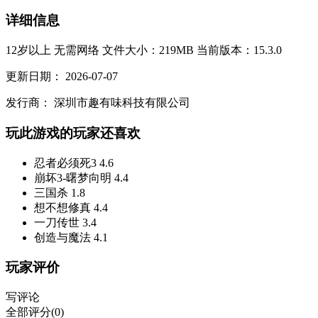
详细信息
12岁以上
无需网络
文件大小：219MB
当前版本：15.3.0
更新日期：
2026-07-07
发行商：
深圳市趣有味科技有限公司
玩此游戏的玩家还喜欢
忍者必须死3
4.6
崩坏3-曙梦向明
4.4
三国杀
1.8
想不想修真
4.4
一刀传世
3.4
创造与魔法
4.1
玩家评价
写评论
全部评分(0)