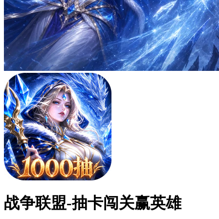
战争联盟-抽卡闯关赢英雄