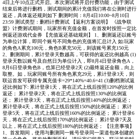
4日上午10点正式开启。本次测试将开启付费功能，由于测试
结束后将进行删档，测试期间的累计充值我们将在公测时进行
返还，具体返还规则如下 删测时间：8月4日10:00~8月10日
23:59 测试类型：删档计费测试 【返利方案说明】 《战争联
盟》计费测试期间，玩家所有充值金额，在首发时按照一定比
例返还游戏代金券 【充值返还基础规则】 1、删测返还以账号
为单位计算，即同个账号不同角色的充值将汇总计入 如:玩家
的角色A累充100元，角色B累充50元，则该账号累充150元
2、删测期间，累计登录天数越高，可获得的返还比例越高 (1)
登录天数以账号及自然日为单位计入，即8月4日登录角色A，
8月6日登录角色B，也算已经登录2天 (2)最终返还金额，向上
取整。如，玩家同账号所有角色累充29元，累计登录3天，则
联运首发可获得专属充值卡=29*140%=40.6=41 (3)删档测试返
还比例如下: 累计登录1天，将在正式上线后按照120%的比例
返还； 累计登录2天，将在正式上线后按照130%的比例返
还； 累计登录3天，将在正式上线后按照140%的比例返还；
累计登录4天，将在正式上线后按照150%的比例返还； 累计
登录5天，将在正式上线后按照160%的比例返还； 累计登录6
天，将在正式上线后按照170%的比例返还； 累计登录7天及
以上，将在正式上线后按照180%的比例返还； 【注意事项】
1、首发期间，使用与删测同一账号登录同一渠道包体创建的