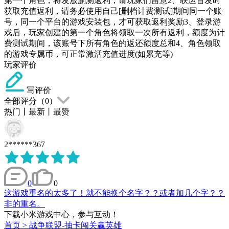
第一个角色，将发放删测返利，请玩家们留意2、联运首发时
获取充值返利，请务必使用自己[删档计费测试]期间同一个账
号，同一个平台的游戏安装包，才可获取返利奖励3、登录游
戏后，玩家创建的第一个角色将领取一次所有返利，额度为计
费测试期间，该账号下所有角色的返还额度总和4、角色领取
的游戏专属币，可正常激活充值进度(如累充等)
玩家评价
写评价
全部评分（
0
）
热门
丨
最新
丨
最赞
2******367
0
0
这游戏重名的太多了！就不能换个名字？？或者加几个字？？
非的重名。
下载小米游戏中心，参与互动！
首页
>
战争联盟-抽卡闯关赢英雄