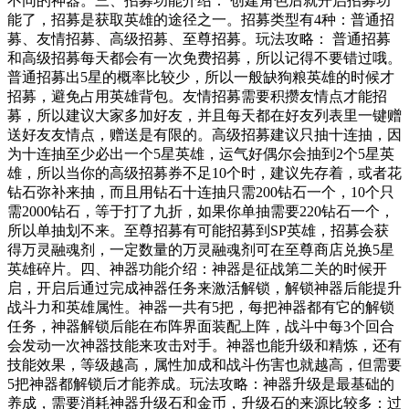
不同的神器。三、招募功能介绍： 创建角色后就开启招募功
能了，招募是获取英雄的途径之一。招募类型有4种：普通招
募、友情招募、高级招募、至尊招募。玩法攻略： 普通招募
和高级招募每天都会有一次免费招募，所以记得不要错过哦。
普通招募出5星的概率比较少，所以一般缺狗粮英雄的时候才
招募，避免占用英雄背包。友情招募需要积攒友情点才能招
募，所以建议大家多加好友，并且每天都在好友列表里一键赠
送好友友情点，赠送是有限的。高级招募建议只抽十连抽，因
为十连抽至少必出一个5星英雄，运气好偶尔会抽到2个5星英
雄，所以当你的高级招募券不足10个时，建议先存着，或者花
钻石弥补来抽，而且用钻石十连抽只需200钻石一个，10个只
需2000钻石，等于打了九折，如果你单抽需要220钻石一个，
所以单抽划不来。至尊招募有可能招募到SP英雄，招募会获
得万灵融魂剂，一定数量的万灵融魂剂可在至尊商店兑换5星
英雄碎片。四、神器功能介绍：神器是征战第二关的时候开
启，开启后通过完成神器任务来激活解锁，解锁神器后能提升
战斗力和英雄属性。神器一共有5把，每把神器都有它的解锁
任务，神器解锁后能在布阵界面装配上阵，战斗中每3个回合
会发动一次神器技能来攻击对手。神器也能升级和精炼，还有
技能效果，等级越高，属性加成和战斗伤害也就越高，但需要
5把神器都解锁后才能养成。玩法攻略：神器升级是最基础的
养成，需要消耗神器升级石和金币，升级石的来源比较多：过