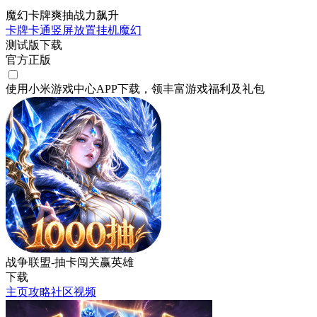
魔幻卡牌爽抽战力飙升
卡牌
卡通
竖屏
放置挂机
魔幻
测试版下载
官方正版
使用小米游戏中心APP
下载
，领丰富游戏
福利
及
礼包
战争联盟-抽卡闯关赢英雄
下载
主页
攻略
社区
视频