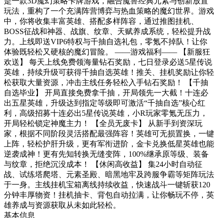
是一款3D魔幻策略卡牌游戏，融合魔兽经典元素与创新放置
玩法，重构了一个充满阵营博弈与热血策略的魔幻世界。游戏
中，你将收集丰富英雄、搭配多样阵容，通过推图挂机、
BOSS征战和神器、战旗、纹章、天赋养成系统，轻松提升战
力。上线即送VIP6特权与千抽自选礼包，零氪不掉队！让你
体验既轻松又硬核的魔幻冒险。 ——游戏福利—— 【新服狂
欢送】 每天上线免费领海量钻石奖励，七日登录必送5星传说
英雄，持续升级可获得千抽自选英雄！推关、挂机奖励让你轻
松获取大量资源，冲击主线任务轻松入手钻石奖励！ 【千抽
自选毕业】 开局直接免费拿千抽，开局领先一大截！十连必
出五星英雄，升级达到指定等级即可激活“千抽自选”核心红
利，高级招募十连必出5星传说英雄，小R玩家零氪无压力，
开局轻松锁定神魔主力！ 【全员无废卡】 从新手到资深玩
家，根据不同阶段灵活搭配最强阵容！英雄可无损置换，一键
上阵，轻松护肝升级，更有军衔进阶，金卡兑换低星英雄也能
逆袭成神！更有先知转换无缝变阵，100%继承原等级、装备
与纹章，拒绝沉没成本！ 【休闲高收益】 集24小时自动征
战、试练塔爬塔、元素圣殿、暗黑地牢及跨服争霸等矩阵玩法
于一身。主线挂机宝箱离线持续收益，快速战斗一键斩获120
分钟丰厚物资！挂机抽卡、背包自动拉满，让你畅玩不停，英
雄养成与资源获取从未如此轻松。
基本信息