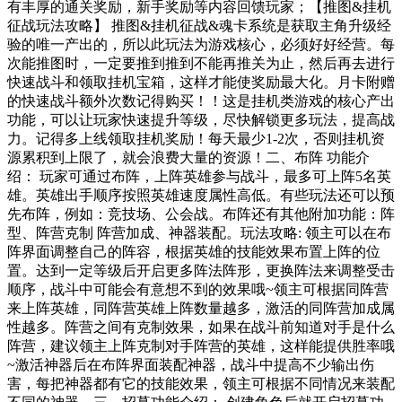
有丰厚的通关奖励，新手奖励等内容回馈玩家；【推图&挂机
征战玩法攻略】 推图&挂机征战&魂卡系统是获取主角升级经
验的唯一产出的，所以此玩法为游戏核心，必须好好经营。每
次能推图时，一定要推到推到不能再推关为止，然后再去进行
快速战斗和领取挂机宝箱，这样才能使奖励最大化。月卡附赠
的快速战斗额外次数记得购买！！这是挂机类游戏的核心产出
功能，可以让玩家快速提升等级，尽快解锁更多玩法，提高战
力。记得多上线领取挂机奖励！每天最少1-2次，否则挂机资
源累积到上限了，就会浪费大量的资源！二、布阵 功能介
绍： 玩家可通过布阵，上阵英雄参与战斗，最多可上阵5名英
雄。英雄出手顺序按照英雄速度属性高低。有些玩法还可以预
先布阵，例如：竞技场、公会战。布阵还有其他附加功能：阵
型、阵营克制 阵营加成、神器装配。玩法攻略: 领主可以在布
阵界面调整自己的阵容，根据英雄的技能效果布置上阵的位
置。达到一定等级后开启更多阵法阵形，更换阵法来调整受击
顺序，战斗中可能会有意想不到的效果哦~领主可根据同阵营
来上阵英雄，同阵营英雄上阵数量越多，激活的同阵营加成属
性越多。阵营之间有克制效果，如果在战斗前知道对手是什么
阵营，建议领主上阵克制对手阵营的英雄，这样能提供胜率哦
~激活神器后在布阵界面装配神器，战斗中提高不少输出伤
害，每把神器都有它的技能效果，领主可根据不同情况来装配