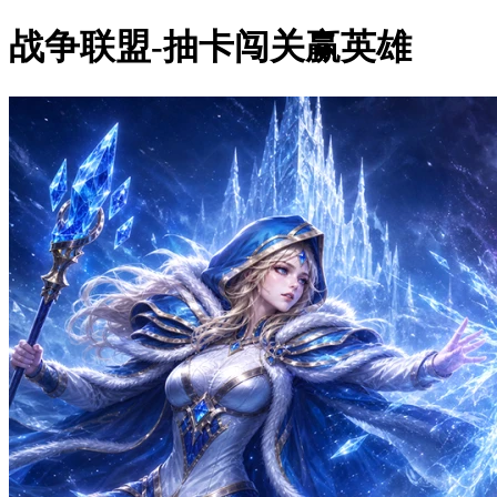
战争联盟-抽卡闯关赢英雄