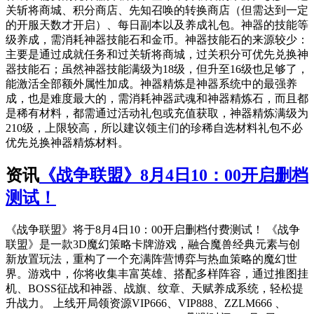
关斩将商城、积分商店、先知召唤的转换商店（但需达到一定
的开服天数才开启）、每日副本以及养成礼包。神器的技能等
级养成，需消耗神器技能石和金币。神器技能石的来源较少：
主要是通过成就任务和过关斩将商城，过关积分可优先兑换神
器技能石；虽然神器技能满级为18级，但升至16级也足够了，
能激活全部额外属性加成。神器精炼是神器系统中的最强养
成，也是难度最大的，需消耗神器武魂和神器精炼石，而且都
是稀有材料，都需通过活动礼包或充值获取，神器精炼满级为
210级，上限较高，所以建议领主们的珍稀自选材料礼包不必
优先兑换神器精炼材料。
资讯
《战争联盟》8月4日10：00开启删档
测试！
《战争联盟》将于8月4日10：00开启删档付费测试！ 《战争
联盟》是一款3D魔幻策略卡牌游戏，融合魔兽经典元素与创
新放置玩法，重构了一个充满阵营博弈与热血策略的魔幻世
界。游戏中，你将收集丰富英雄、搭配多样阵容，通过推图挂
机、BOSS征战和神器、战旗、纹章、天赋养成系统，轻松提
升战力。 上线开局领资源VIP666、VIP888、ZZLM666 、