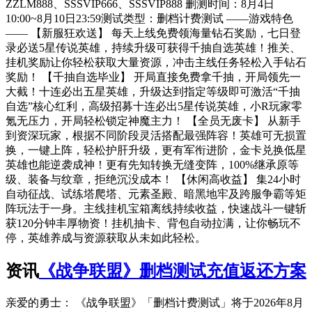
ZZLM888、SSSVIP666、SSSVIP888 删测时间：8月4日
10:00~8月10日23:59测试类型：删档计费测试 ——游戏特色
—— 【新服狂欢送】 每天上线免费领海量钻石奖励，七日登
录必送5星传说英雄，持续升级可获得千抽自选英雄！推关、
挂机奖励让你轻松获取大量资源，冲击主线任务轻松入手钻石
奖励！ 【千抽自选毕业】 开局直接免费拿千抽，开局领先一
大截！十连必出五星英雄，升级达到指定等级即可激活“千抽
自选”核心红利，高级招募十连必出5星传说英雄，小R玩家零
氪无压力，开局轻松锁定神魔主力！ 【全员无废卡】 从新手
到资深玩家，根据不同阶段灵活搭配最强阵容！英雄可无损置
换，一键上阵，轻松护肝升级，更有军衔进阶，金卡兑换低星
英雄也能逆袭成神！更有先知转换无缝变阵，100%继承原等
级、装备与纹章，拒绝沉没成本！ 【休闲高收益】 集24小时
自动征战、试练塔爬塔、元素圣殿、暗黑地牢及跨服争霸等矩
阵玩法于一身。主线挂机宝箱离线持续收益，快速战斗一键斩
获120分钟丰厚物资！挂机抽卡、背包自动拉满，让你畅玩不
停，英雄养成与资源获取从未如此轻松。
资讯
《战争联盟》删档测试充值返还方案
亲爱的勇士： 《战争联盟》「删档计费测试」将于2026年8月