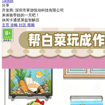
140MB
分享
开发商: 深圳市掌游悦动科技有限公司
来体验带娃的一天吧！
休闲
卡通
竖屏
益智
解压
主页
攻略
社区
视频