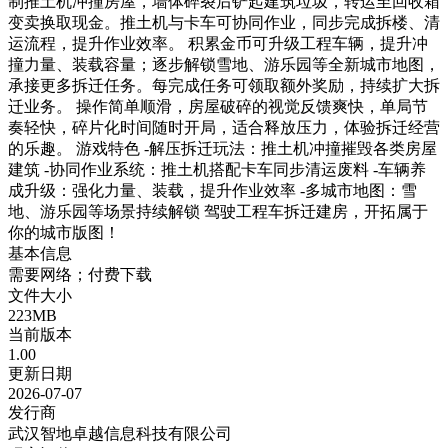
制推土机冲撞房屋，墙体碎裂后铲起建筑垃圾，转运至回收箱
变卖换取现金。推土机与卡车可协同作业，同步完成拆楼、清
运流程，提升作业效率。 积累金币可升级工程车辆，提升冲
撞力量、装载容量；逐步解锁雪地、游乐园等全新城市地图，
承接更多拆迁任务。每完成任务可领取额外奖励，持续扩大拆
迁业务。 操作简单顺滑，房屋破碎的视觉反馈爽快，单局节
奏轻快，碎片化时间随时开局，适合释放压力，体验拆迁经营
的乐趣。 游戏特色 -解压拆迁玩法：推土机冲撞摧毁各类房屋
建筑 -协同作业系统：推土机搭配卡车同步清运废料 -车辆养
成升级：强化力量、装载，提升作业效率 -多城市地图：雪
地、游乐园等场景持续解锁 驾驶工程车拆迁建房，开拓属于
你的城市版图！
基本信息
需要网络；付费下载
文件大小
223MB
当前版本
1.00
更新日期
2026-07-07
发行商
武汉智地卓越信息科技有限公司