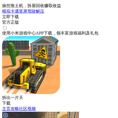
操控推土机，拆屋回收赚取收益
模拟
卡通
竖屏
驾驶
解压
立即下载
官方正版
使用小米游戏中心APP
下载
，领丰富游戏
福利
及
礼包
拆出一片天
下载
主页
攻略
社区
视频