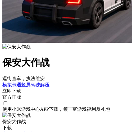
保安大作战
巡街查车，执法维安
模拟
卡通
竖屏
驾驶
解压
立即下载
官方正版
使用小米游戏中心APP
下载
，领丰富游戏
福利
及
礼包
保安大作战
下载