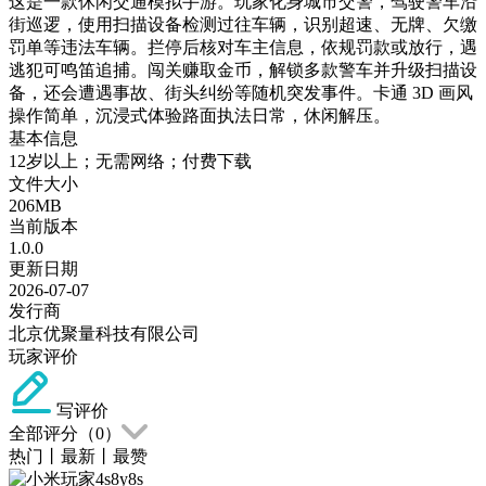
这是一款休闲交通模拟手游。玩家化身城市交警，驾驶警车沿
街巡逻，使用扫描设备检测过往车辆，识别超速、无牌、欠缴
罚单等违法车辆。拦停后核对车主信息，依规罚款或放行，遇
逃犯可鸣笛追捕。闯关赚取金币，解锁多款警车并升级扫描设
备，还会遭遇事故、街头纠纷等随机突发事件。卡通 3D 画风
操作简单，沉浸式体验路面执法日常，休闲解压。
基本信息
12岁以上；无需网络；付费下载
文件大小
206MB
当前版本
1.0.0
更新日期
2026-07-07
发行商
北京优聚量科技有限公司
玩家评价
写评价
全部评分（
0
）
热门
丨
最新
丨
最赞