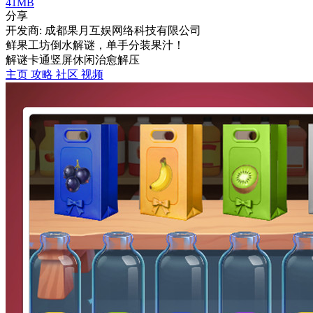
41MB
分享
开发商: 成都果月互娱网络科技有限公司
鲜果工坊倒水解谜，单手分装果汁！
解谜
卡通
竖屏
休闲
治愈
解压
主页
攻略
社区
视频