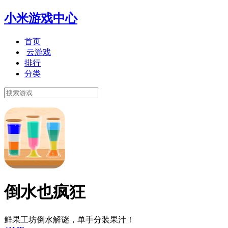
小米游戏中心
首页
云游戏
排行
分类
倒水也疯狂
鲜果工坊倒水解谜，单手分装果汁！