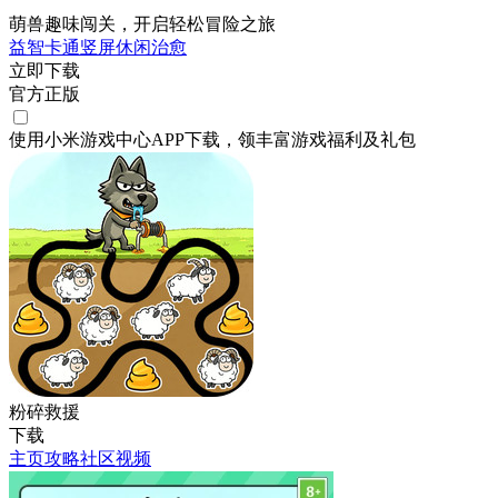
萌兽趣味闯关，开启轻松冒险之旅
益智
卡通
竖屏
休闲
治愈
立即下载
官方正版
使用小米游戏中心APP
下载
，领丰富游戏
福利
及
礼包
粉碎救援
下载
主页
攻略
社区
视频