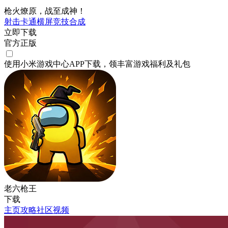
枪火燎原，战至成神！
射击
卡通
横屏
竞技
合成
立即下载
官方正版
使用小米游戏中心APP
下载
，领丰富游戏
福利
及
礼包
老六枪王
下载
主页
攻略
社区
视频