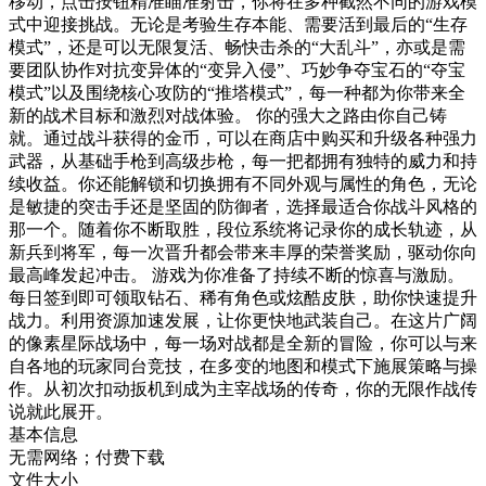
移动，点击按钮精准瞄准射击，你将在多种截然不同的游戏模
式中迎接挑战。无论是考验生存本能、需要活到最后的“生存
模式”，还是可以无限复活、畅快击杀的“大乱斗”，亦或是需
要团队协作对抗变异体的“变异入侵”、巧妙争夺宝石的“夺宝
模式”以及围绕核心攻防的“推塔模式”，每一种都为你带来全
新的战术目标和激烈对战体验。 你的强大之路由你自己铸
就。通过战斗获得的金币，可以在商店中购买和升级各种强力
武器，从基础手枪到高级步枪，每一把都拥有独特的威力和持
续收益。你还能解锁和切换拥有不同外观与属性的角色，无论
是敏捷的突击手还是坚固的防御者，选择最适合你战斗风格的
那一个。随着你不断取胜，段位系统将记录你的成长轨迹，从
新兵到将军，每一次晋升都会带来丰厚的荣誉奖励，驱动你向
最高峰发起冲击。 游戏为你准备了持续不断的惊喜与激励。
每日签到即可领取钻石、稀有角色或炫酷皮肤，助你快速提升
战力。利用资源加速发展，让你更快地武装自己。在这片广阔
的像素星际战场中，每一场对战都是全新的冒险，你可以与来
自各地的玩家同台竞技，在多变的地图和模式下施展策略与操
作。从初次扣动扳机到成为主宰战场的传奇，你的无限作战传
说就此展开。
基本信息
无需网络；付费下载
文件大小