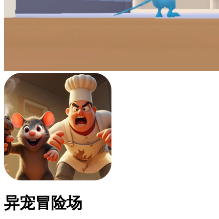
异宠冒险场