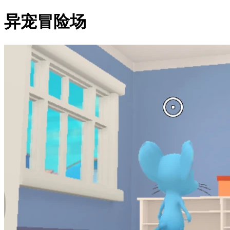
异宠冒险场