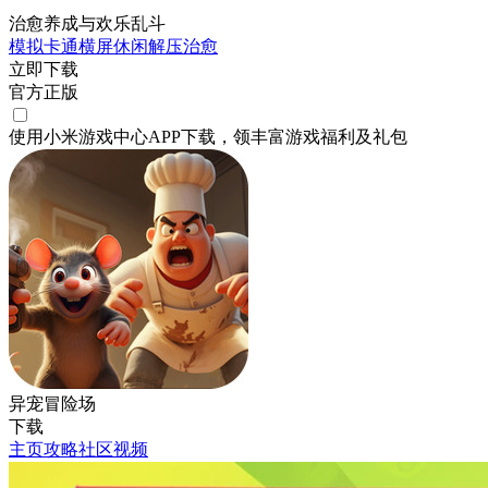
治愈养成与欢乐乱斗
模拟
卡通
横屏
休闲
解压
治愈
立即下载
官方正版
使用小米游戏中心APP
下载
，领丰富游戏
福利
及
礼包
异宠冒险场
下载
主页
攻略
社区
视频