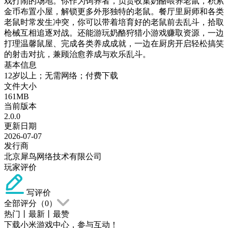
戏打闹的场地。你作为饲养者，负责收集奶酪喂养老鼠，积累
金币布置小屋，解锁更多外形独特的老鼠。餐厅里厨师和各类
老鼠时常发生冲突，你可以带着培育好的老鼠前去乱斗，拾取
枪械互相追逐对战。还能游玩奶酪狩猎小游戏赚取资源，一边
打理温馨鼠屋、完成各类养成成就，一边在厨房开启轻松搞笑
的射击对抗，兼顾治愈养成与欢乐乱斗。
基本信息
12岁以上；无需网络；付费下载
文件大小
161MB
当前版本
2.0.0
更新日期
2026-07-07
发行商
北京犀鸟网络技术有限公司
玩家评价
写评价
全部评分（
0
）
热门
丨
最新
丨
最赞
下载小米游戏中心，参与互动！