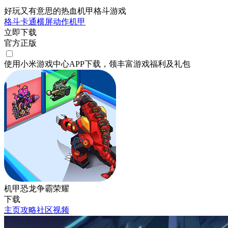
好玩又有意思的热血机甲格斗游戏
格斗
卡通
横屏
动作
机甲
立即下载
官方正版
使用小米游戏中心APP
下载
，领丰富游戏
福利
及
礼包
机甲恐龙争霸荣耀
下载
主页
攻略
社区
视频