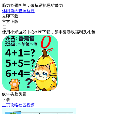
脑力答题闯关，锻炼逻辑思维能力
休闲
简约
竖屏
益智
立即下载
官方正版
使用小米游戏中心APP
下载
，领丰富游戏
福利
及
礼包
疯狂头脑风暴
下载
主页
攻略
社区
视频