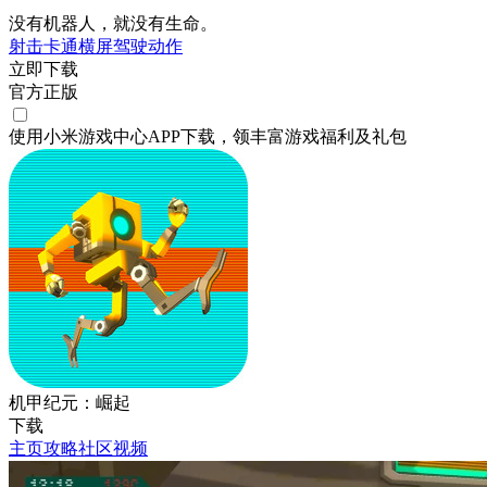
没有机器人，就没有生命。
射击
卡通
横屏
驾驶
动作
立即下载
官方正版
使用小米游戏中心APP
下载
，领丰富游戏
福利
及
礼包
机甲纪元：崛起
下载
主页
攻略
社区
视频