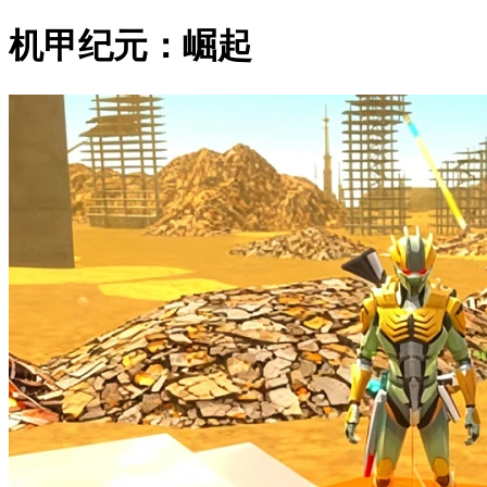
机甲纪元：崛起