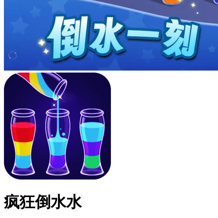
疯狂倒水水