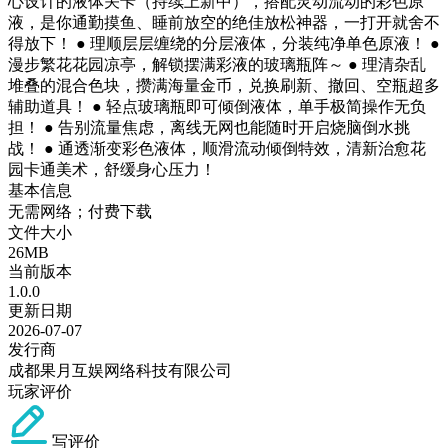
心设计的液体关卡（持续上新中），搭配灵动流动的彩色原
液，是你通勤摸鱼、睡前放空的绝佳放松神器，一打开就舍不
得放下！ ● 理顺层层缠绕的分层液体，分装纯净单色原液！ ●
漫步繁花花园凉亭，解锁摆满彩液的玻璃瓶阵～ ● 理清杂乱
堆叠的混合色块，攒满海量金币，兑换刷新、撤回、空瓶超多
辅助道具！ ● 轻点玻璃瓶即可倾倒液体，单手极简操作无负
担！ ● 告别流量焦虑，离线无网也能随时开启烧脑倒水挑
战！ ● 通透渐变彩色液体，顺滑流动倾倒特效，清新治愈花
园卡通美术，舒缓身心压力！
基本信息
无需网络；付费下载
文件大小
26MB
当前版本
1.0.0
更新日期
2026-07-07
发行商
成都果月互娱网络科技有限公司
玩家评价
写评价