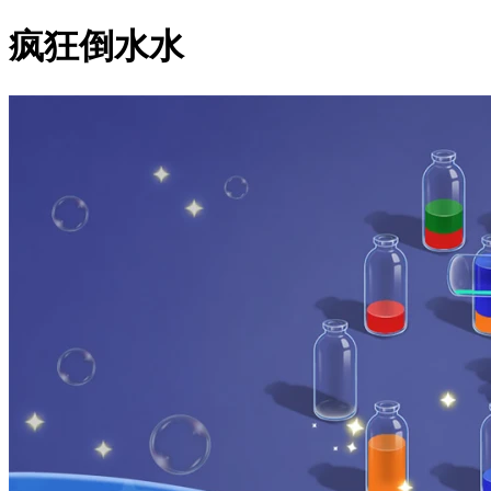
疯狂倒水水