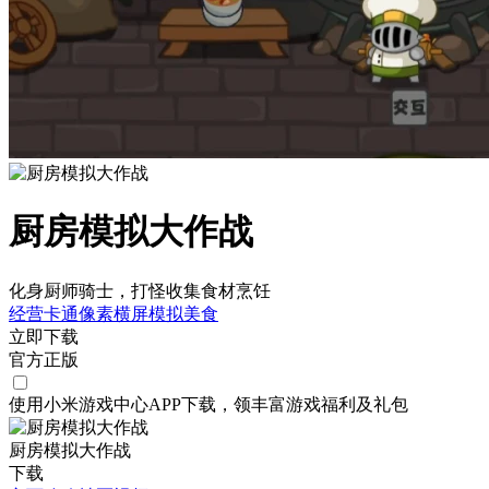
厨房模拟大作战
化身厨师骑士，打怪收集食材烹饪
经营
卡通
像素
横屏
模拟
美食
立即下载
官方正版
使用小米游戏中心APP
下载
，领丰富游戏
福利
及
礼包
厨房模拟大作战
下载