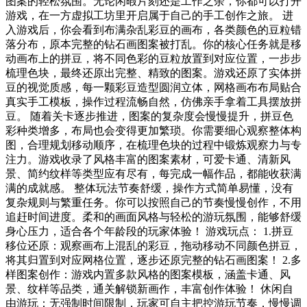
图案的轻松氛围。无论闲暇片刻还是工作之余，你都可以打开
游戏，在一方虚拟工坊里开启属于自己的手工创作之旅。 进
入游戏后，你会看到布满杂乱彩豆的画布，各类颜色的豆粒错
落分布，原本完整的钻石画图案被打乱。你的核心任务就是移
动画布上的拼豆，将不同色彩的豆粒放置到对应位置，一步步
梳理色块，最终还原出完整、精致的图案。游戏还原了实体拼
豆的视觉质感，每一颗彩豆造型圆润立体，网格画布布局贴合
真实手工模板，操作过程流畅自然，仿佛亲手拿着工具摆放拼
豆。 随着关卡逐步推进，图案的复杂度会慢慢提升，拼豆色
彩种类增多，布局也会变得更加繁琐。你需要细心观察整体构
图，合理规划移动顺序，在梳理色块的过程中锻炼观察力与专
注力。游戏收录了风格丰富的图案素材，可爱卡通、清新风
景、简约纹样等类型应有尽有，每完成一幅作品，都能收获满
满的成就感。 整体玩法节奏舒缓，操作方式简单易懂，没有
复杂规则与繁重任务。你可以按照自己的节奏慢慢创作，不用
追赶时间进度。柔和的画面风格与轻松的游玩氛围，能够舒缓
身心压力，适合各个年龄段的玩家体验！ 游戏玩点： 1.拼豆
移位还原：观察画布上混乱的彩豆，拖动移动不同颜色拼豆，
将其归置到对应网格位置，逐步还原完整的钻石画图案！ 2.多
样图案创作：游戏内置多款风格的图案模板，涵盖卡通、风
景、纹样等品类，通关解锁新画作，丰富创作体验！ 休闲自
由游玩：无强制时间限制，玩家可自主把控游玩节奏，慢慢调