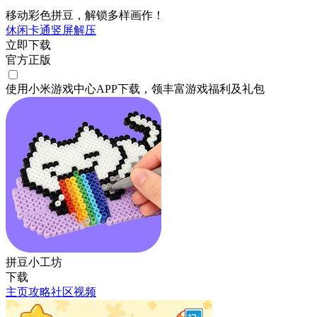
移动彩色拼豆，解锁多样画作！
休闲
卡通
竖屏
解压
立即下载
官方正版
使用小米游戏中心APP
下载
，领丰富游戏
福利
及
礼包
拼豆小工坊
下载
主页
攻略
社区
视频