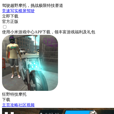
驾驶越野摩托，挑战极限特技赛道
竞速
写实
横屏
驾驶
立即下载
官方正版
使用小米游戏中心APP
下载
，领丰富游戏
福利
及
礼包
狂野特技摩托
下载
主页
攻略
社区
视频