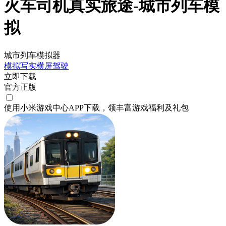
火车司机真实旅途-城市列车模
拟
城市列车模拟器
模拟
写实
横屏
驾驶
立即下载
官方正版
使用小米游戏中心APP
下载
，领丰富游戏
福利
及
礼包