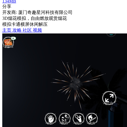
134MB
分享
开发商: 厦门奇趣星河科技有限公司
3D烟花模拟，自由燃放观赏烟花
模拟
卡通
横屏
休闲
解压
主页
攻略
社区
视频