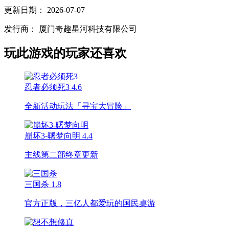
更新日期：
2026-07-07
发行商：
厦门奇趣星河科技有限公司
玩此游戏的玩家还喜欢
忍者必须死3
4.6
全新活动玩法「寻宝大冒险」
崩坏3-曙梦向明
4.4
主线第二部终章更新
三国杀
1.8
官方正版，三亿人都爱玩的国民桌游