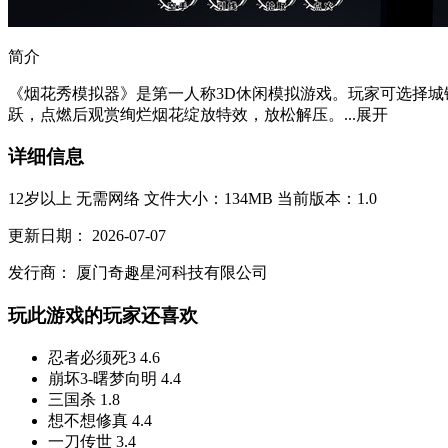
简介
《烟花秀模拟器》是第一人称3D休闲模拟游戏。玩家可选择城
跃，点燃后观赏绚烂烟花绽放特效，放松解压。...
展开
详细信息
12岁以上
无需网络
文件大小：134MB
当前版本：1.0
更新日期：
2026-07-07
发行商：
厦门奇趣星河科技有限公司
玩此游戏的玩家还喜欢
忍者必须死3
4.6
崩坏3-曙梦向明
4.4
三国杀
1.8
想不想修真
4.4
一刀传世
3.4