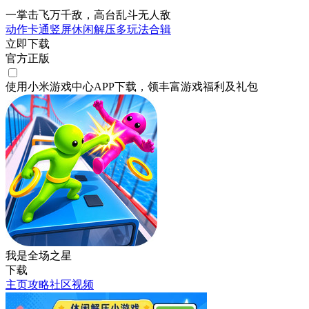
一掌击飞万千敌，高台乱斗无人敌
动作
卡通
竖屏
休闲
解压
多玩法合辑
立即下载
官方正版
使用小米游戏中心APP
下载
，领丰富游戏
福利
及
礼包
我是全场之星
下载
主页
攻略
社区
视频