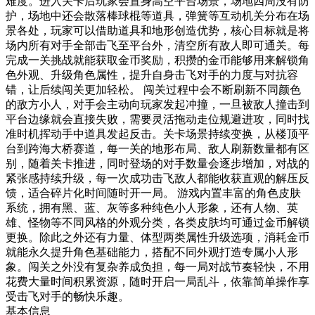
难度。进入关卡后玩家会置身高空平台场景，场地四周没有防
护，场地中还会散落棒球棍等道具，弹簧等互动机关分布在场
景各处，玩家可以借助道具和地形创造优势，核心目标就是将
场内所有对手全部击飞至平台外，清空所有敌人即可通关。每
完成一关挑战就能获取金币奖励，积攒的金币能够用来解锁角
色外观、升级角色属性，提升自身击飞对手的力度与对抗容
错，让后续闯关更加轻松。 闯关过程中会不断刷新不同颜色
的敌方小人，对手会主动向玩家发起冲撞，一旦被敌人撞击到
平台边缘就会直接失败，需要灵活拖动走位规避进攻，同时找
准时机挥动手中道具发起反击。关卡场景持续变换，从楼顶平
台到跨海大桥赛道，每一关的地形布局、敌人刷新数量都有区
别，随着关卡推进，同时登场的对手数量会逐步增加，对战的
紧张感持续升级，每一次成功击飞敌人都能收获直观的解压反
馈，适合碎片化时间随时开一局。 游戏内置丰富的角色皮肤
系统，拥有黑、蓝、灰等多种纯色小人形象，还有人物、英
雄、怪物等不同风格的外观分类，各类皮肤均可通过金币解锁
更换。除此之外还有力量、体型两类属性升级选项，消耗金币
就能永久提升角色基础能力，搭配不同外观打造专属小人形
象。闯关之外没有复杂养成负担，每一局对战节奏轻快，不用
花费大量时间积累资源，随时开启一局乱斗，依靠简单操作享
受击飞对手的畅快乐趣。
基本信息