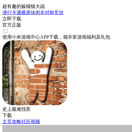
超有趣的躲猫猫大战
潜行
卡通
横屏
休闲
非对称竞技
立即下载
官方正版
使用小米游戏中心APP
下载
，领丰富游戏
福利
及
礼包
史上最难找茬
下载
主页
攻略
社区
视频