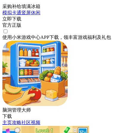
采购补给填满冰箱
模拟
卡通
竖屏
休闲
立即下载
官方正版
使用小米游戏中心APP
下载
，领丰富游戏
福利
及
礼包
脑洞管理大师
下载
主页
攻略
社区
视频