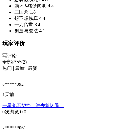
崩坏3-曙梦向明
4.4
三国杀
1.8
想不想修真
4.4
一刀传世
3.4
创造与魔法
4.1
玩家评价
写评论
全部评分(2)
热门
|
最新
|
最赞
8*****392
1天前
一星都不想给，进去就闪退。
0次浏览
0
0
2******061