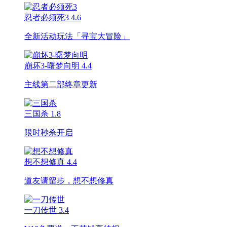
忍者必须死3
4.6
全新活动玩法「寻宝大冒险」
崩坏3-曙梦向明
4.4
主线第二部终章更新
三国杀
1.8
限时秒杀开启
想不想修真
4.4
道友请留步，想不想修真
一刀传世
3.4