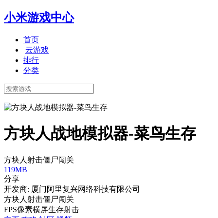
小米游戏中心
首页
云游戏
排行
分类
方块人战地模拟器-菜鸟生存
方块人射击僵尸闯关
119MB
分享
开发商: 厦门阿里复兴网络科技有限公司
方块人射击僵尸闯关
FPS
像素
横屏
生存
射击