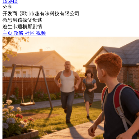
195MB
分享
开发商: 深圳市趣有味科技有限公司
微恐男孩躲父母逃
逃生
卡通
横屏
剧情
主页
攻略
社区
视频