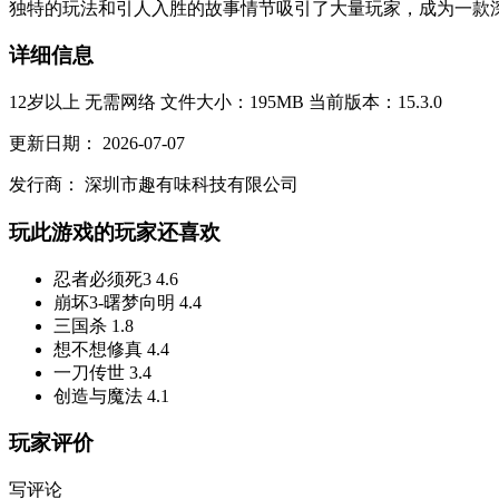
独特的玩法和引人入胜的故事情节吸引了大量玩家，成为一款深
详细信息
12岁以上
无需网络
文件大小：195MB
当前版本：15.3.0
更新日期：
2026-07-07
发行商：
深圳市趣有味科技有限公司
玩此游戏的玩家还喜欢
忍者必须死3
4.6
崩坏3-曙梦向明
4.4
三国杀
1.8
想不想修真
4.4
一刀传世
3.4
创造与魔法
4.1
玩家评价
写评论