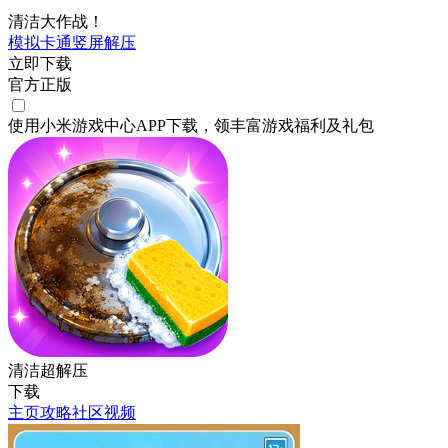
清洁大作战！
模拟
卡通
竖屏
解压
立即下载
官方正版
使用小米游戏中心APP
下载
，领丰富游戏
福利
及
礼包
清洁超解压
下载
主页
攻略
社区
视频