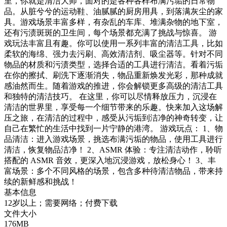
里，你就是清洁大师，面对的是各种各样布满污垢的日常物
品。从脏兮兮的运动鞋、油腻腻的厨房用具，到落满灰尘的家
具。游戏场景丰富多样，有杂乱的车库、堆满杂物的地下室，
还有污渍斑斑的卫生间，每个场景都充满了挑战与惊喜。 游
戏玩法丰富且有趣。你可以使用一系列丰富的清洁工具，比如
柔软的海绵、强力去污刷、高效清洁剂、吸尘器等。针对不同
物品的材质和污渍类型，选择合适的工具进行清洁。看着污垢
在你的擦拭、刷洗下逐渐消失，物品重新焕发光彩，那种成就
感油然而生。随着游戏的推进，你会解锁更多高级的清洁工具
和独特的清洁技巧。 在这里，你可以尽情释放压力，沉浸在
清洁的世界里，享受每一个细节带来的乐趣。快来加入这场解
压之旅，在清洁的过程中，感受从污垢到洁净的神奇转变，让
自己在繁忙的生活中找到一片宁静的港湾。 游戏玩点： 1、物
品清洁：进入游戏场景，挑选布满污垢的物品，使用工具进行
清洁，恢复物品洁净！ 2、ASMR 体验：专注清洁动作，聆听
搭配的 ASMR 音效，更深入地沉浸游戏，放松身心！ 3、丰
富场景：多个不同风格的场景，包含多种待清洁物品，带来持
续的新鲜感和挑战！
基本信息
12岁以上；需要网络；付费下载
文件大小
176MB