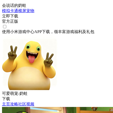
会说话的奶蛙
模拟
卡通
横屏
宠物
立即下载
官方正版
使用小米游戏中心APP
下载
，领丰富游戏
福利
及
礼包
可爱萌宠-奶蛙
下载
主页
攻略
社区
视频