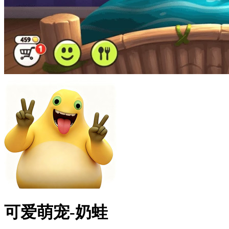
可爱萌宠-奶蛙