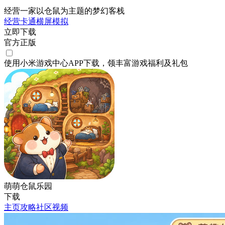
经营一家以仓鼠为主题的梦幻客栈
经营
卡通
横屏
模拟
立即下载
官方正版
使用小米游戏中心APP
下载
，领丰富游戏
福利
及
礼包
萌萌仓鼠乐园
下载
主页
攻略
社区
视频