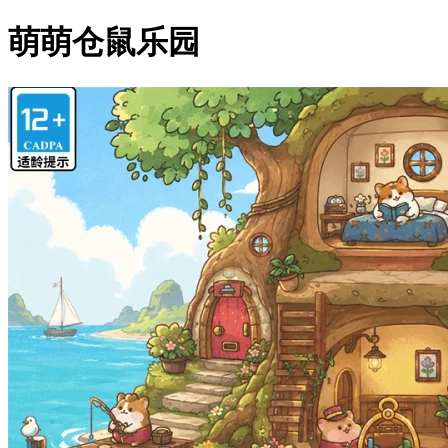
萌萌仓鼠乐园