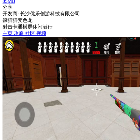
85MB
分享
开发商: 长沙优乐创游科技有限公司
躲猫猫变色龙
射击
卡通
横屏
休闲
潜行
主页
攻略
社区
视频