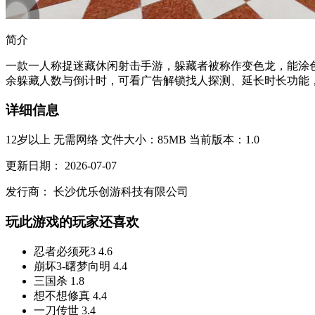
简介
一款一人称捉迷藏休闲射击手游，躲藏者被称作变色龙，能涂
余躲藏人数与倒计时，可看广告解锁找人探测、延长时长功能，
详细信息
12岁以上
无需网络
文件大小：85MB
当前版本：1.0
更新日期：
2026-07-07
发行商：
长沙优乐创游科技有限公司
玩此游戏的玩家还喜欢
忍者必须死3
4.6
崩坏3-曙梦向明
4.4
三国杀
1.8
想不想修真
4.4
一刀传世
3.4