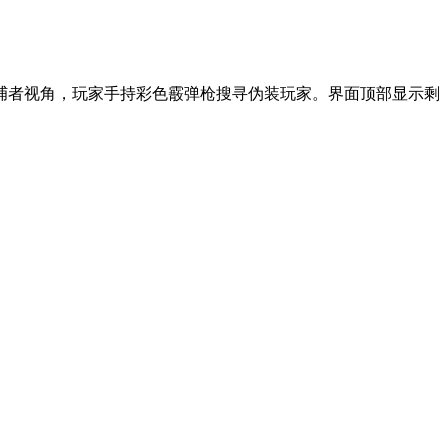
捕者视角，玩家手持彩色霰弹枪搜寻伪装玩家。界面顶部显示剩