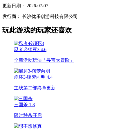
更新日期：
2026-07-07
发行商：
长沙优乐创游科技有限公司
玩此游戏的玩家还喜欢
忍者必须死3
4.6
全新活动玩法「寻宝大冒险」
崩坏3-曙梦向明
4.4
主线第二部终章更新
三国杀
1.8
限时秒杀开启