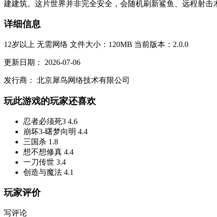
建建筑。这片世界并非完全安全，会随机刷新鲨鱼、远程射击木
详细信息
12岁以上
无需网络
文件大小：120MB
当前版本：2.0.0
更新日期：
2026-07-06
发行商：
北京犀鸟网络技术有限公司
玩此游戏的玩家还喜欢
忍者必须死3
4.6
崩坏3-曙梦向明
4.4
三国杀
1.8
想不想修真
4.4
一刀传世
3.4
创造与魔法
4.1
玩家评价
写评论