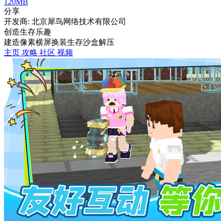
120MB
分享
开发商: 北京犀鸟网络技术有限公司
创造生存乐趣
建造
像素
横屏
换装
生存
沙盒
解压
主页
攻略
社区
视频