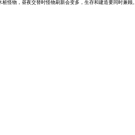
桩怪物，昼夜交替时怪物刷新会变多，生存和建造要同时兼顾。既