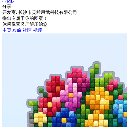
47MB
分享
开发商: 长沙市英雄用武科技有限公司
拼出专属于你的图案！
休闲
像素
竖屏
解压
治愈
主页
攻略
社区
视频