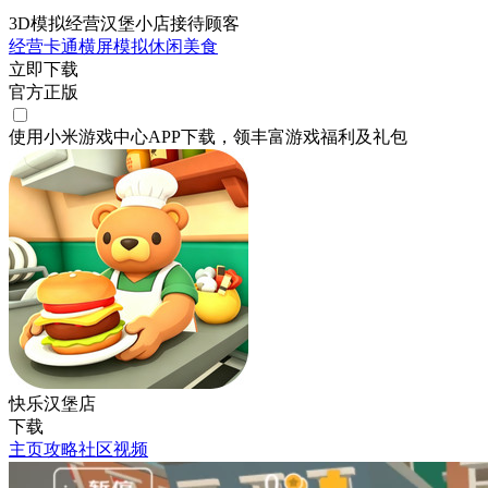
3D模拟经营汉堡小店接待顾客
经营
卡通
横屏
模拟
休闲
美食
立即下载
官方正版
使用小米游戏中心APP
下载
，领丰富游戏
福利
及
礼包
快乐汉堡店
下载
主页
攻略
社区
视频