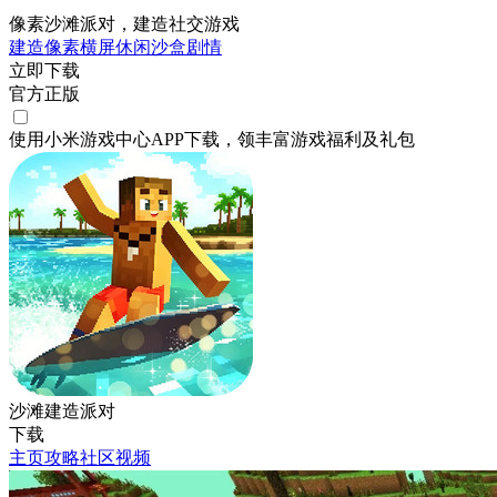
像素沙滩派对，建造社交游戏
建造
像素
横屏
休闲
沙盒
剧情
立即下载
官方正版
使用小米游戏中心APP
下载
，领丰富游戏
福利
及
礼包
沙滩建造派对
下载
主页
攻略
社区
视频