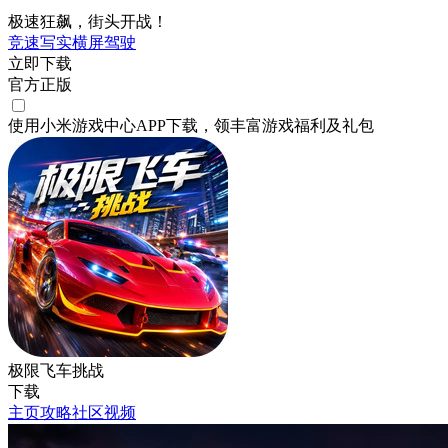
极速狂飙，街头开战！
竞速
写实
横屏
驾驶
立即下载
官方正版
使用小米游戏中心APP
下载
，领丰富游戏
福利
及
礼包
极限飞车挑战
下载
主页
攻略
社区
视频