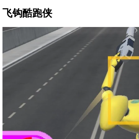
飞钩酷跑侠