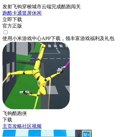
发射飞钩穿梭城市云端完成酷跑闯关
跑酷
卡通
竖屏
休闲
立即下载
官方正版
使用小米游戏中心APP
下载
，领丰富游戏
福利
及
礼包
飞钩酷跑侠
下载
主页
攻略
社区
视频